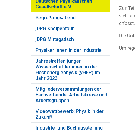
Deutschen Physikalischen
Gesellschaft e.V.
Zur Te
sich a
Begrüßungsabend
erfasst
jDPG Kneipentour
Die Unt
jDPG Mittagstisch
Um rege
Physiker:innen in der Industrie
Jahrestreffen junger
Wissenschaftler:innen in der
Hochenergiephysik (yHEP) im
Jahr 2023
Mitgliederversammlungen der
Fachverbände, Arbeitskreise und
Arbeitsgruppen
Videowettbewerb: Physik in der
Zukunft
Industrie- und Buchausstellung